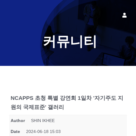
콘
텐
Toggle
츠
Naviga
로그인
로
커뮤니티
건
너
뛰
기
NCAPPS 초청 특별 강연회 1일차 '자기주도 지
원의 국제표준' 갤러리
Author
SHIN IKHEE
Date
2024-06-18 15:03