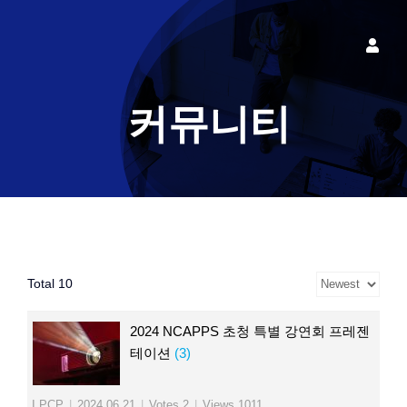
콘
텐
Toggle
츠
Naviga
로그인
로
커뮤니티
건
너
뛰
기
Total 10
2024 NCAPPS 초청 특별 강연회 프레젠
테이션
(3)
I PCP
|
2024.06.21
|
Votes 2
|
Views 1011