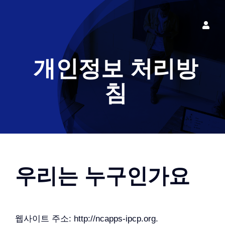
콘
텐
Toggle
츠
Naviga
로그인
로
개인정보 처리방
건
너
침
뛰
기
우리는 누구인가요
웹사이트 주소: http://ncapps-ipcp.org.