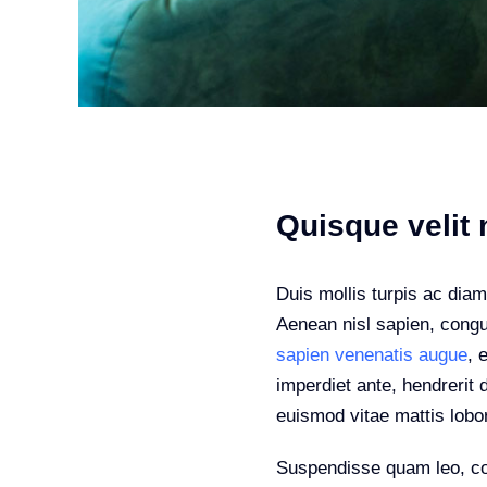
Quisque velit n
Duis mollis turpis ac diam
Aenean nisl sapien, congue
sapien venenatis augue
, 
imperdiet ante, hendrerit d
euismod vitae mattis lobort
Suspendisse quam leo, con