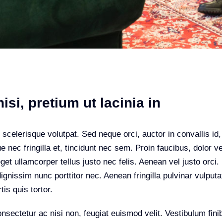
isi, pretium ut lacinia in
 scelerisque volutpat. Sed neque orci, auctor in convallis i
 nec fringilla et, tincidunt nec sem. Proin faucibus, dolor ve
eget ullamcorper tellus justo nec felis. Aenean vel justo or
ignissim nunc porttitor nec. Aenean fringilla pulvinar vulputat
is quis tortor.
sectetur ac nisi non, feugiat euismod velit. Vestibulum fini