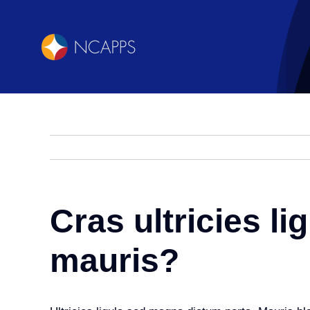
콘
텐
츠
로
건
너
뛰
기
Cras ultricies l
mauris?