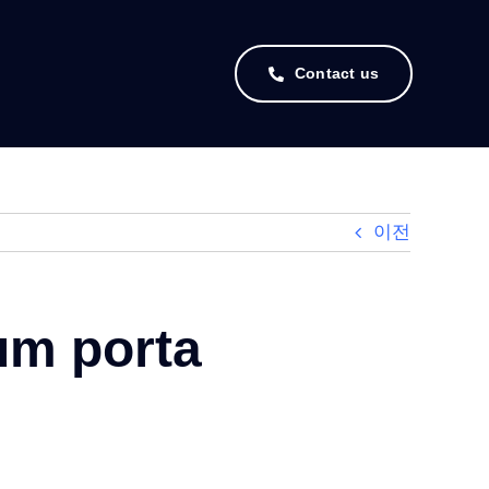
Contact us
이전
tum porta