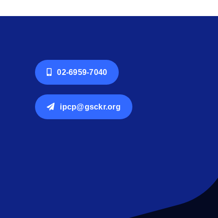
02-6959-7040
ipcp@gsckr.org