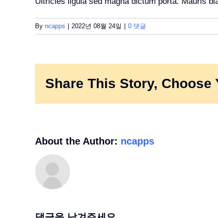
Ultricies ligula sed magna dictum porta. Mauris bland
By
ncapps
|
2022년 08월 24일
|
0 댓글
Share This Story, Choose 
About the Author:
ncapps
댓글을 남겨주세요