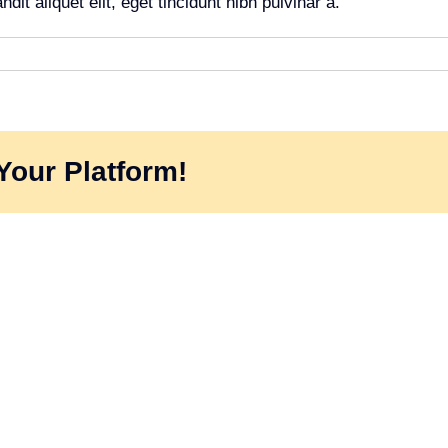
it aliquet elit, eget tincidunt nibh pulvinar a.
Your Platform!